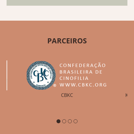
PARCEIROS
CBKC
Ken