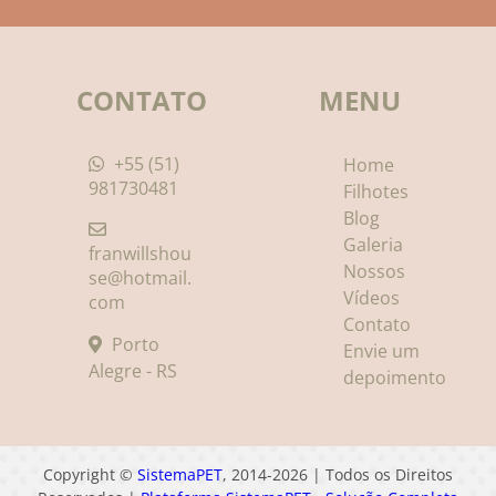
CONTATO
MENU
+55 (51)
Home
981730481
Filhotes
Blog
Galeria
franwillshou
Nossos
se@hotmail.
Vídeos
com
Contato
Porto
Envie um
Alegre - RS
depoimento
Copyright ©
SistemaPET
, 2014-2026 | Todos os Direitos