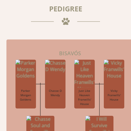
PEDIGREE
BISAVÓS
Parker
Chasse D
Just Like
Vicky
Morgan
Wendy
Heaven
Franwills'
Goldens
Franwills'
House
House