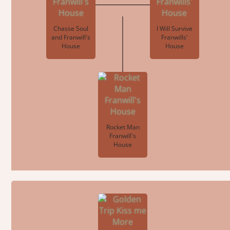
Chasse Soul
I Will Survive
and Franwill's
Franwills'
House
House
Rocket Man
Franwill's
House