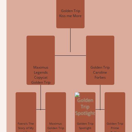
Golden Trip
Kiss me More
Maximus
Golden Trip
Legends
Caroline
Copycat
Forbes
Golden Trip
Faera's The
Maximus
Golden Trip
Golden Trip
Story of My
Golden Trip
Spotlight
Prime