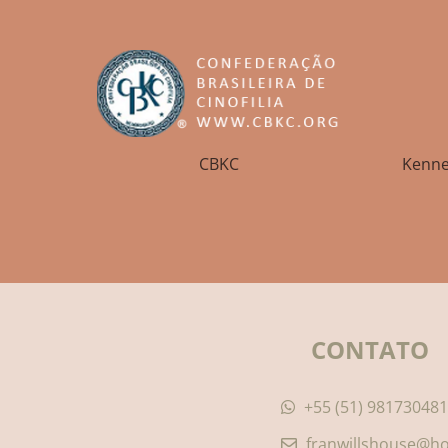
CBKC
Kenne
CONTATO
+55 (51) 98173048
franwillshouse@h