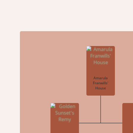
Amarula
Franwills'
House