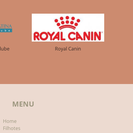
Clube
Royal Canin
MENU
Home
Filhotes