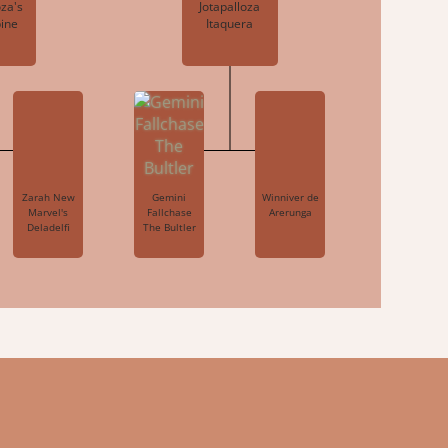
oza's
Jotapalloza
pine
Itaquera
Zarah New
Gemini
Winniver de
Marvel's
Fallchase
Arerunga
Deladelfi
The Bultler