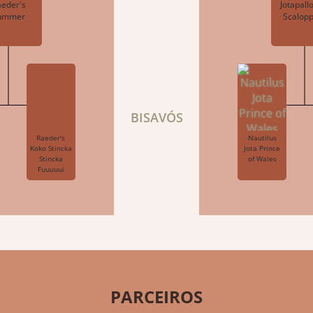
eder's
Jotapall
ummer
Scalop
BISAVÓS
Raeder's
Nautilus
Koko Stincka
Jota Prince
Stincka
of Wales
Fuuuuui
PARCEIROS