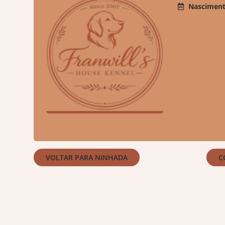
Nasciment
VOLTAR PARA NINHADA
C