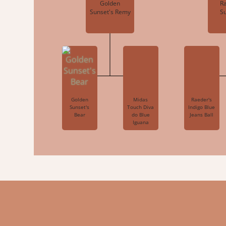
Golden
Ra
Sunset's Remy
S
Golden
Midas
Raeder's
Sunset's
Touch Diva
Indigo Blue
Bear
do Blue
Jeans Ball
Iguana