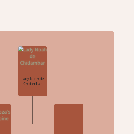
Lady Noah de
Chidambar