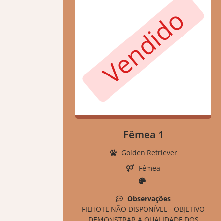
Vendido
Fêmea 1
Golden Retriever
Fêmea
Observações
FILHOTE NÃO DISPONÍVEL - OBJETIVO
DEMONSTRAR A QUALIDADE DOS