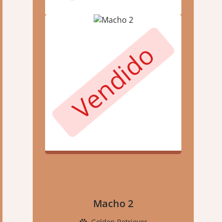
Vendido
Macho 2
Golden Retriever