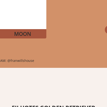
MOON
AM: @franwillshouse