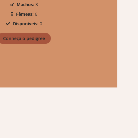
Machos:
3
Fêmeas:
6
Disponíveis:
0
Conheça o pedigree